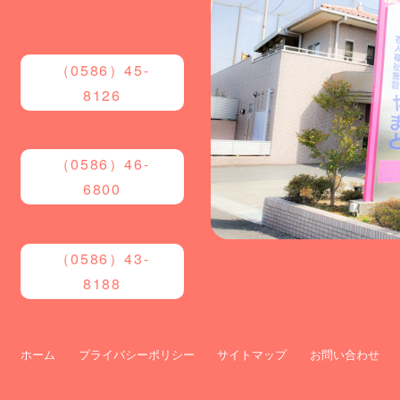
（0586）45-
8126
（0586）46-
6800
（0586）43-
8188
ホーム
プライバシーポリシー
サイトマップ
お問い合わせ